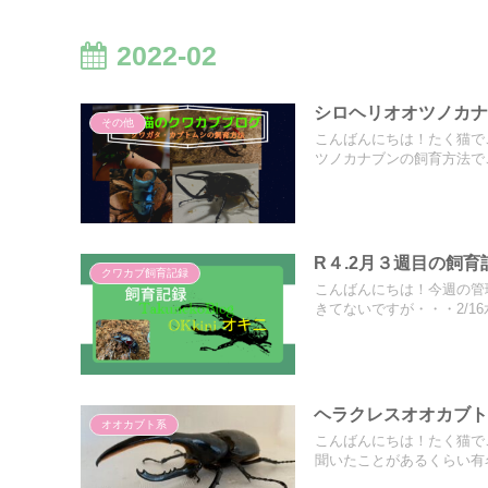
2022-02
シロヘリオオツノカ
その他
こんばんにちは！たく猫で
ツノカナブンの飼育方法でご
R４.2月３週目の飼育
クワカブ飼育記録
こんばんにちは！今週の管
きてないですが・・・2/16水
ヘラクレスオオカブ
オオカブト系
こんばんにちは！たく猫で
聞いたことがあるくらい有名