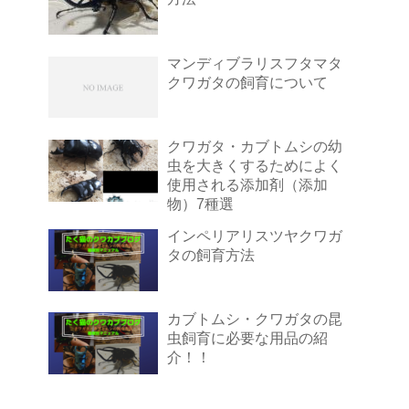
マンディブラリスフタマタ
クワガタの飼育について
クワガタ・カブトムシの幼
虫を大きくするためによく
使用される添加剤（添加
物）7種選
インペリアリスツヤクワガ
タの飼育方法
カブトムシ・クワガタの昆
虫飼育に必要な用品の紹
介！！