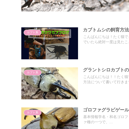
カブトムシの飼育方
カブト系
こんばんにちは！たく猫で
でいたら絶対一度は見たこと
グラントシロカブト
カブト系
こんばんにちは！！たく猫
方法について書いて行きます
ゴロファグラビゲー
カブト系
基本情報学名・和名ゴロファグ
ァ種の一つで、...