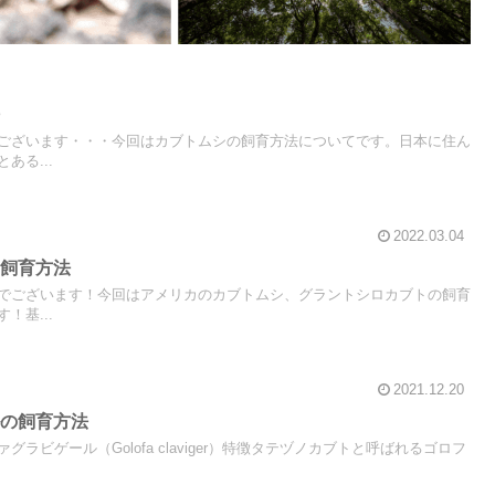
法
ございます・・・今回はカブトムシの飼育方法についてです。日本に住ん
ある...
2022.03.04
の飼育方法
でございます！今回はアメリカのカブトムシ、グラントシロカブトの飼育
！基...
2021.12.20
ルの飼育方法
ラビゲール（Golofa claviger）特徴タテヅノカブトと呼ばれるゴロフ