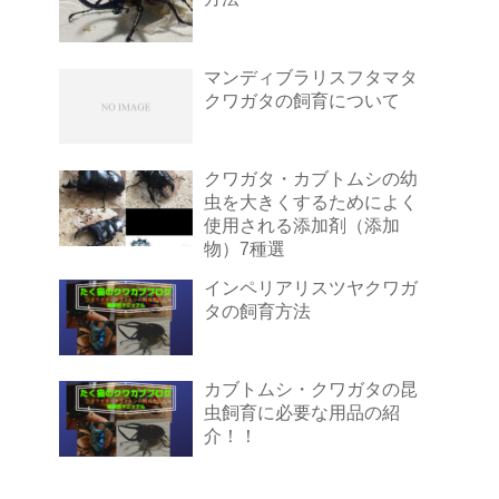
マンディブラリスフタマタ
クワガタの飼育について
クワガタ・カブトムシの幼
虫を大きくするためによく
使用される添加剤（添加
物）7種選
インペリアリスツヤクワガ
タの飼育方法
カブトムシ・クワガタの昆
虫飼育に必要な用品の紹
介！！