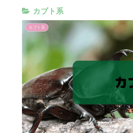
カブト系
カブト系