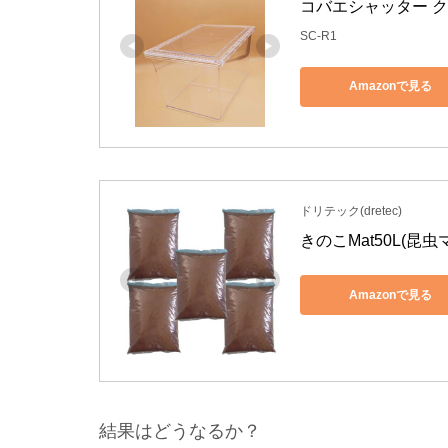
コバエシャッター 
SC-R1
Amazonで見る
ドリテック(dretec)
きのこMat50L(昆
Amazonで見る
結果はどうなるか？