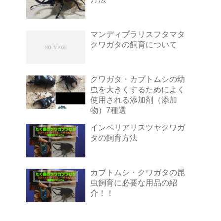
マンディブラリスフタマタ
クワガタの飼育について
クワガタ・カブトムシの幼
虫を大きくするためによく
使用される添加剤（添加
物）7種選
インペリアリスツヤクワガ
タの飼育方法
カブトムシ・クワガタの昆
虫飼育に必要な用品の紹
介！！